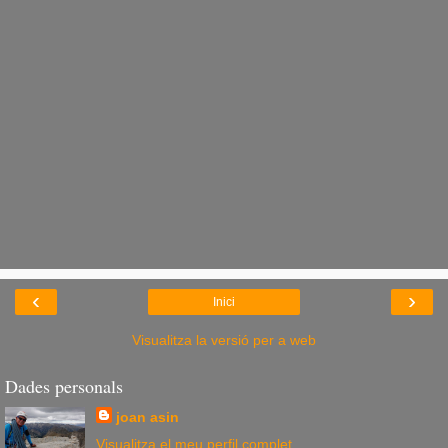
‹
›
Inici
Visualitza la versió per a web
Dades personals
joan asin
Visualitza el meu perfil complet