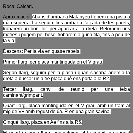
Roca: Calcari.
Aproximació:
Abans d’arribar a Malanyeu trobem una pista a
mà esquerra. La seguim fins arribar a l’alçada de les parets,
trobarem un bon lloc per aparcar a la dreta. Retornem uns
metres i pugem pel bosc, trobarem alguna fita, fins a peu de
la via.
Descens: Per la via en quatre ràpels.
Primer llarg, per placa mantinguda en el V grau.
Segon llarg, seguim per la placa i quan s'acaba anem a la
dreta a buscar un altre placa què ens porta a la R2.
Tercer llarg, canvi de reunió per una feixa
caminant/grimpant.
Quart llarg, placa mantinguda en el V grau amb un tram al
mig de V+ amb regust de 6a. R en una gran savina.
Cinquè llarg, placa en Ae fins a la R5.
El quart i cinquè llarg, originalment el fa seguit, en aquest