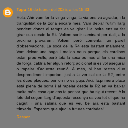
Tapa
16 de febrer del 2025, a les 18:33
Hola. Ahir vam fer la vinga vinga, la via ens va agradar, i la
tranquilitat de la zona encara més. Vam deixar l'últim llarg
pendent doncs el temps es va girar i la boira ens va fer
girar cua desde la R4. Voliem sortir caminant per dalt, a la
proxima provarem. Voliem però comentar un parell
d'observacions. La soca de la R4 esta bastant malament.
Vam deixar una baga i mallon nous perque els cordinos
estan prou vells, però tota la soca es mou al fer una mica
de força, caldria fer algun reforç adicional si es vol asegurar
o rapelar d'aquesta reunió. A més, hi han restes d'un
desprendiment important just a la vertical de la R2, entre
les dues plaques, per on no es puja. Així, la.primera placa
está plena de sorra i al rapelar desde la R2 en va baixar
molta més, cosa que ens fa pensar que ha sigut recent. A la
foto del segon llarg d'aquesta ressenya es veu tot el que ha
caigut, i una sabina que es veu bé ara esta bastant
trinxada. Esperem que ajudi a futures cordades!
Respon